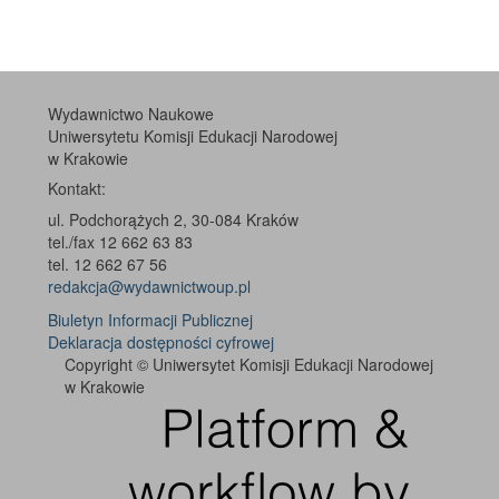
Wydawnictwo Naukowe
Uniwersytetu Komisji Edukacji Narodowej
w Krakowie
Kontakt:
ul. Podchorążych 2, 30-084 Kraków
tel./fax 12 662 63 83
tel. 12 662 67 56
redakcja@wydawnictwoup.pl
Biuletyn Informacji Publicznej
Deklaracja dostępności cyfrowej
Copyright © Uniwersytet Komisji Edukacji Narodowej
w Krakowie