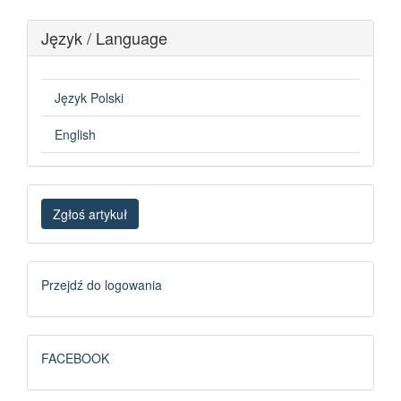
Język / Language
Język Polski
English
Zgłoś
Zgłoś artykuł
artykuł
Logowanie
Przejdź do logowania
FB
FACEBOOK