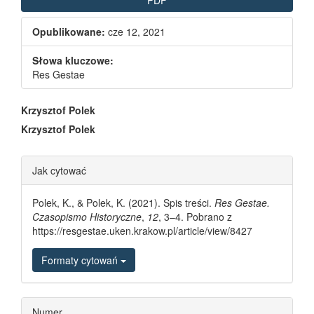
Opublikowane:
cze 12, 2021
Słowa kluczowe:
Res Gestae
Main Article Content
Krzysztof Polek
Krzysztof Polek
Article Details
Jak cytować
Polek, K., & Polek, K. (2021). Spis treści.
Res Gestae.
Czasopismo Historyczne
,
12
, 3–4. Pobrano z
https://resgestae.uken.krakow.pl/article/view/8427
Formaty cytowań
Numer