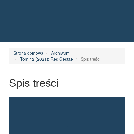
Quick jump to page content
Main Navigation
Main Content
Sidebar
Strona domowa
Archiwum
Tom 12 (2021): Res Gestae
Spis treści
Spis treści
Article Sidebar