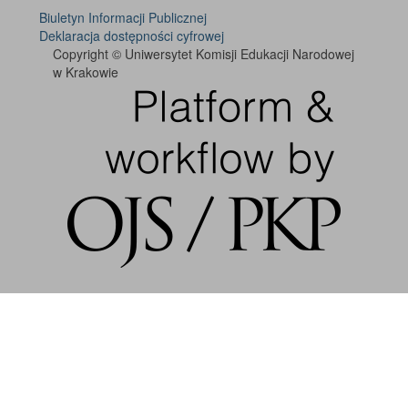
Biuletyn Informacji Publicznej
Deklaracja dostępności cyfrowej
Copyright © Uniwersytet Komisji Edukacji Narodowej
w Krakowie