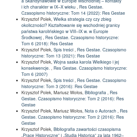
a Skandynawowie w Europie Wschodniej – kontakty
i ich charakter w IX–X wieku
,
Res Gestae.
Czasopismo historyczne: Tom 14 (2022): Res Gestae
Krzysztof Polek,
Wielka strategia czy czy zbieg
okoliczności? Kształtowanie się wschodniej granicy
państwa karolińskiego w VIII–IX w. w Europie
Środkowej
,
Res Gestae. Czasopismo historyczne:
Tom 6 (2018): Res Gestae
Krzysztof Polek,
Spis treści
,
Res Gestae. Czasopismo
historyczne: Tom 13 (2021): Res Gestae
Krzysztof Polek,
Wojna saska karola Wielkiego i jej
konsekwencje.
,
Res Gestae. Czasopismo historyczne:
Tom 6 (2007)
Krzysztof Polek,
Spis treści
,
Res Gestae. Czasopismo
historyczne: Tom 3 (2016): Res Gestae
Krzysztof Polek, Mariusz Wołos,
Bibliografia
,
Res
Gestae. Czasopismo historyczne: Tom 2 (2016): Res
Gestae
Krzysztof Polek, Mariusz Wołos,
Nota o Autorach
,
Res
Gestae. Czasopismo historyczne: Tom 2 (2016): Res
Gestae
Krzysztof Polek,
Bibliografia zawartości czasopisma
„Prace Historyczne” i „Studia Historica” za lata 1962–