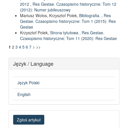
2012
,
Res Gestae. Czasopismo historyczne: Tom 12
(2012): Numer jubileuszowy
Mariusz Wołos, Krzysztof Polek,
Bibliografia.
,
Res
Gestae. Czasopismo historyczne: Tom 1 (2015): Res
Gestae
Krzysztof Polek,
Strona tytułowa
,
Res Gestae.
Czasopismo historyczne: Tom 11 (2020): Res Gestae
1
2
3
4
5
6
7
>
>>
Język / Language
Język Polski
English
Zgłoś
Zgłoś artykuł
artykuł