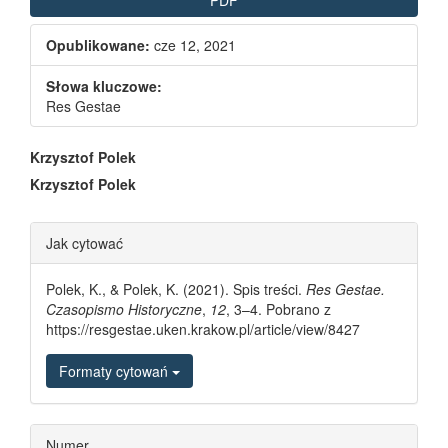
Opublikowane:
cze 12, 2021
Słowa kluczowe:
Res Gestae
Main Article Content
Krzysztof Polek
Krzysztof Polek
Article Details
Jak cytować
Polek, K., & Polek, K. (2021). Spis treści.
Res Gestae.
Czasopismo Historyczne
,
12
, 3–4. Pobrano z
https://resgestae.uken.krakow.pl/article/view/8427
Formaty cytowań
Numer