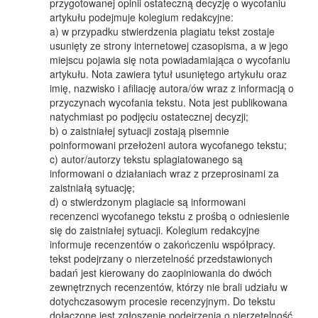
przygotowanej opinii ostateczną decyzję o wycofaniu
artykułu podejmuje kolegium redakcyjne:
a) w przypadku stwierdzenia plagiatu tekst zostaje
usunięty ze strony internetowej czasopisma, a w jego
miejscu pojawia się nota powiadamiająca o wycofaniu
artykułu. Nota zawiera tytuł usuniętego artykułu oraz
imię, nazwisko i afiliację autora/ów wraz z informacją o
przyczynach wycofania tekstu. Nota jest publikowana
natychmiast po podjęciu ostatecznej decyzji;
b) o zaistniałej sytuacji zostają pisemnie
poinformowani przełożeni autora wycofanego tekstu;
c) autor/autorzy tekstu splagiatowanego są
informowani o działaniach wraz z przeprosinami za
zaistniałą sytuację;
d) o stwierdzonym plagiacie są informowani
recenzenci wycofanego tekstu z prośbą o odniesienie
się do zaistniałej sytuacji. Kolegium redakcyjne
informuje recenzentów o zakończeniu współpracy.
tekst podejrzany o nierzetelność przedstawionych
badań jest kierowany do zaopiniowania do dwóch
zewnętrznych recenzentów, którzy nie brali udziału w
dotychczasowym procesie recenzyjnym. Do tekstu
dołączone jest zgłoszenie podejrzenia o nierzetelność