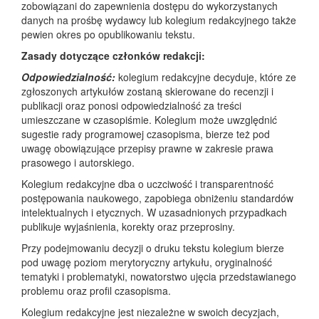
zobowiązani do zapewnienia dostępu do wykorzystanych
danych na prośbę wydawcy lub kolegium redakcyjnego także
pewien okres po opublikowaniu tekstu.
Zasady dotyczące członków redakcji:
Odpowiedzialność:
kolegium redakcyjne decyduje, które ze
zgłoszonych artykułów zostaną skierowane do recenzji i
publikacji oraz ponosi odpowiedzialność za treści
umieszczane w czasopiśmie. Kolegium może uwzględnić
sugestie rady programowej czasopisma, bierze też pod
uwagę obowiązujące przepisy prawne w zakresie prawa
prasowego i autorskiego.
Kolegium redakcyjne dba o uczciwość i transparentność
postępowania naukowego, zapobiega obniżeniu standardów
intelektualnych i etycznych. W uzasadnionych przypadkach
publikuje wyjaśnienia, korekty oraz przeprosiny.
Przy podejmowaniu decyzji o druku tekstu kolegium bierze
pod uwagę poziom merytoryczny artykułu, oryginalność
tematyki i problematyki, nowatorstwo ujęcia przedstawianego
problemu oraz profil czasopisma.
Kolegium redakcyjne jest niezależne w swoich decyzjach,