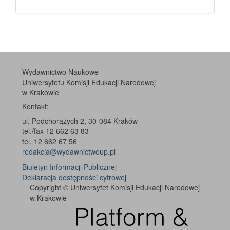
Wydawnictwo Naukowe
Uniwersytetu Komisji Edukacji Narodowej
w Krakowie
Kontakt:
ul. Podchorążych 2, 30-084 Kraków
tel./fax 12 662 63 83
tel. 12 662 67 56
redakcja@wydawnictwoup.pl
Biuletyn Informacji Publicznej
Deklaracja dostępności cyfrowej
Copyright © Uniwersytet Komisji Edukacji Narodowej
w Krakowie