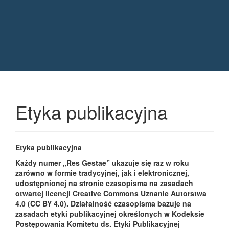
Quick jump to page content
Main Navigation
Main Content
Sidebar
Etyka publikacyjna
Etyka publikacyjna
Każdy numer „Res Gestae” ukazuje się raz w roku
zarówno w formie tradycyjnej, jak i elektronicznej,
udostępnionej na stronie czasopisma na zasadach
otwartej licencji Creative Commons Uznanie Autorstwa
4.0 (CC BY 4.0). Działalność czasopisma bazuje na
zasadach etyki publikacyjnej określonych w Kodeksie
Postępowania Komitetu ds. Etyki Publikacyjnej