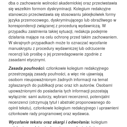
dba o zachowanie wolności akademickiej oraz przeciwstawia
się wszelkim formom dyskryminacji. Kolegium redakcyjne
stanowczo przeciwstawia się stosowaniu jakiejkolwiek formy
języka przemocowego, dyskryminującego lub obraźliwego w
korespondencji związanej z procedurą wydawniczą. W
przypadku zaistnienia takiej sytuacji, redakcja podejmie
działania mające na celu ochronę przed takim zachowaniem.
W skrajnych przypadkach może to oznaczać wycofanie
manuskryptu z procedury wydawniczej lub odrzucenie
recenzji lub prośbę o jej przeredagowanie zgodnie z
zasadami etycznymi.
Zasada poufności:
członkowie kolegium redakcyjnego
przestrzegają zasady poufności, a więc nie ujawniają
osobom nieupoważnionym żadnych informacji na temat
zgłaszanych do publikacji prac oraz ich autorów. Osobami
upoważnionymi do posiadania tych informacji pozostają
wyłącznie: sami autorzy, wybrani recenzenci, potencjalni
recenzenci (otrzymują tytuł i abstrakt proponowanego do
opinii tekstu), członkowie kolegium redakcyjnego i uprawnieni
członkowie rady programowej oraz wydawca.
Wycofanie tekstu oraz skargi i odwołania:
kolegium