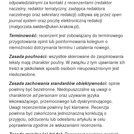
odpowiedzialnymi za kontakt z recenzentami (redaktor
naczelny, redaktor tematyczny, zastępca redaktora
naczelnego oraz sekretarz redakcji) odbywa się przez
open
journal system
oraz pocztę elektroniczną redakcji
(malgorzata.swider@uken.krakow.pl).
Terminowość:
recenzent jest zobowiązany do terminowego
przygotowania opinii lub poinformowania kolegium o
niemożności dotrzymania terminu i ustalenia nowego.
Zasada poufności:
wszystkie skierowane do zaopiniowania
teksty mają charakter poufny. W związku z tym ujawnianie ich
treści w jakikolwiek sposób osobom nieupoważnionym jest
niedozwolone.
Zasada zachowania standardów obiektywności:
opinie
powinny być bezstronne. Niedopuszczalne są uwagi o
charakterze
ad personam
oraz używanie języka
lekceważącego, przemocowego lub dyskryminującego.
Uwagi recenzentów powinny być klarowne. Recenzja
powinna być zakończona jednoznaczną konkluzją o
przyjęciu, odrzuceniu lub odesłaniu artykułu w celu
poprawienia zgodnie ze wskazaniami recenzenta.