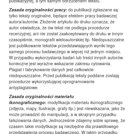
publikacyjnej, a tym samym odrzuceniem tekstu.
Zasada oryginalności pracy:
do publikacji zgłaszane są
tylko teksty oryginalne, będące efektem pracy badawczej
autora/autorów. Złożenie artykułu do druku oznacza, że
autor oświadcza, że ów tekst nie podlega procedurze
recenzyjnej, ani nie został zaakceptowany do druku w innym
czasopiśmie, monografii wieloautorskiej itp. Niedopuszczalne
jest publikowanie tekstów przedstawiających wyniki tego
samego procesu badawczego w więcej niż jednym miejscu.
W przypadku wykorzystania badań lub treści innych autorów
konieczne jest wyraźne wskazanie zakresu cytowania.
Plagiat i fabrykowanie danych jest całkowicie
niedopuszczalne. Przed publikacją teksty poddane zostają
procedurze wykorzystującej oprogramowanie
antyplagiatowe.
Zasada oryginalności materiału
ikonograficznego:
modyfikacja materiału ikonograficznego
(zdjęcia, mapy, ilustracje, grafy itp.) jest niewskazana, jako że
może prowadzić do manipulacji, a w skrajnym przypadku
fałszowania danych. Jednocześnie zdajemy sobie sprawę, że
czasem takie modyfikacje są niezbędne dla prawidłowego
przedstawienia procesu badawczego. W takim przypadku