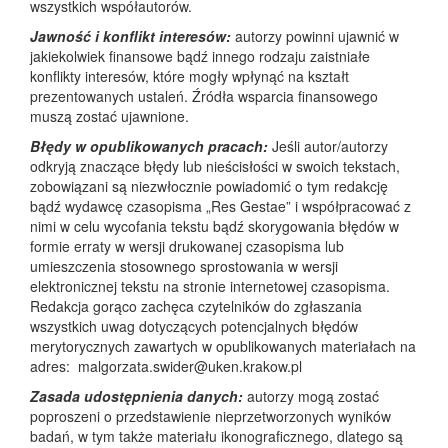
wszystkich współautorów.
Jawność i konflikt interesów:
autorzy powinni ujawnić w
jakiekolwiek finansowe bądź innego rodzaju zaistniałe
konflikty interesów, które mogły wpłynąć na kształt
prezentowanych ustaleń. Źródła wsparcia finansowego
muszą zostać ujawnione.
Błędy w opublikowanych pracach:
Jeśli autor/autorzy
odkryją znaczące błędy lub nieścisłości w swoich tekstach,
zobowiązani są niezwłocznie powiadomić o tym redakcję
bądź wydawcę czasopisma „Res Gestae” i współpracować z
nimi w celu wycofania tekstu bądź skorygowania błędów w
formie erraty w wersji drukowanej czasopisma lub
umieszczenia stosownego sprostowania w wersji
elektronicznej tekstu na stronie internetowej czasopisma.
Redakcja gorąco zachęca czytelników do zgłaszania
wszystkich uwag dotyczących potencjalnych błędów
merytorycznych zawartych w opublikowanych materiałach na
adres: malgorzata.swider@uken.krakow.pl
Zasada udostępnienia danych:
autorzy mogą zostać
poproszeni o przedstawienie nieprzetworzonych wyników
badań, w tym także materiału ikonograficznego, dlatego są