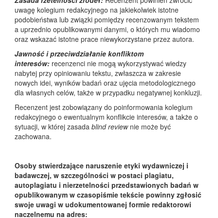
Zasada rzetelności źródeł:
Recenzent powinien zwrócić
uwagę kolegium redakcyjnego na jakiekolwiek istotne
podobieństwa lub związki pomiędzy recenzowanym tekstem
a uprzednio opublikowanymi danymi, o których mu wiadomo
oraz wskazać istotne prace niewykorzystane przez autora.
Jawność i przeciwdziałanie konfliktom
interesów:
recenzenci nie mogą wykorzystywać wiedzy
nabytej przy opiniowaniu tekstu, zwłaszcza w zakresie
nowych idei, wyników badań oraz ujęcia metodologicznego
dla własnych celów, także w przypadku negatywnej konkluzji.
Recenzent jest zobowiązany do poinformowania kolegium
redakcyjnego o ewentualnym konflikcie interesów, a także o
sytuacji, w której zasada
blind review
nie może być
zachowana.
Osoby stwierdzające naruszenie etyki wydawniczej i
badawczej, w szczególności w postaci plagiatu,
autoplagiatu i nierzetelności przedstawionych badań w
opublikowanym w czasopiśmie tekście powinny zgłosić
swoje uwagi w udokumentowanej formie redaktorowi
naczelnemu na adres: