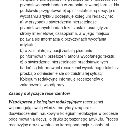
przedstawionych badań w zanonimizowanej formie. Na
podstawie przygotowanej opinii ostateczną decyzję o
wycofaniu artykułu podejmuje kolegium redakcyjne:
a) w przypadku stwierdzenia nierzetelności
przedstawionych badań tekst zostaje usunięty ze
strony internetowej czasopisma, a w jego miejscu
pojawia się informacja o przyczynach wycofania
artykułu;
b) o zaistniałej sytuacji zostają pisemnie
poinformowani przełożeni autora wycofanego tekstu;
c) o stwierdzonej nierzetelności przedstawionych
badań są informowani recenzenci wycofanego tekstu z
prośbą o odniesienie się do zaistniałej sytuacji.
Kolegium redakcyjne informuje recenzentów o
zakończeniu współpracy.
Zasady dotyczące recenzentów
Współpraca z kolegium redakcyjnym:
recenzenci
wspomagają swoją wiedzą merytoryczną oraz
doświadczeniem naukowym kolegium redakcyjne w procesie
podejmowania decyzji o druku zgłoszonego artykułu. Proces
recenzyjny oraz ewentualna korespondencja z osobami