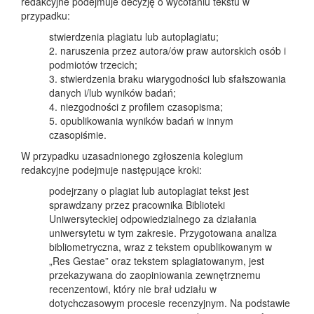
redakcyjne podejmuje decyzję o wycofaniu tekstu w
przypadku:
stwierdzenia plagiatu lub autoplagiatu;
2. naruszenia przez autora/ów praw autorskich osób i
podmiotów trzecich;
3. stwierdzenia braku wiarygodności lub sfałszowania
danych i/lub wyników badań;
4. niezgodności z profilem czasopisma;
5. opublikowania wyników badań w innym
czasopiśmie.
W przypadku uzasadnionego zgłoszenia kolegium
redakcyjne podejmuje następujące kroki:
podejrzany o plagiat lub autoplagiat tekst jest
sprawdzany przez pracownika Biblioteki
Uniwersyteckiej odpowiedzialnego za działania
uniwersytetu w tym zakresie. Przygotowana analiza
bibliometryczna, wraz z tekstem opublikowanym w
„Res Gestae” oraz tekstem splagiatowanym, jest
przekazywana do zaopiniowania zewnętrznemu
recenzentowi, który nie brał udziału w
dotychczasowym procesie recenzyjnym. Na podstawie