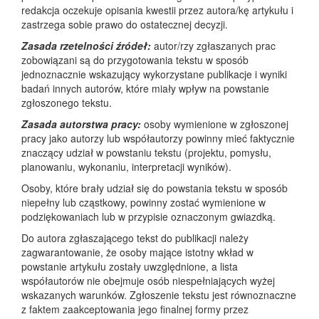
redakcja oczekuje opisania kwestii przez autora/kę artykułu i
zastrzega sobie prawo do ostatecznej decyzji.
Zasada rzetelności źródeł:
autor/rzy zgłaszanych prac
zobowiązani są do przygotowania tekstu w sposób
jednoznacznie wskazujący wykorzystane publikacje i wyniki
badań innych autorów, które miały wpływ na powstanie
zgłoszonego tekstu.
Zasada autorstwa pracy:
osoby wymienione w zgłoszonej
pracy jako autorzy lub współautorzy powinny mieć faktycznie
znaczący udział w powstaniu tekstu (projektu, pomysłu,
planowaniu, wykonaniu, interpretacji wyników).
Osoby, które brały udział się do powstania tekstu w sposób
niepełny lub cząstkowy, powinny zostać wymienione w
podziękowaniach lub w przypisie oznaczonym gwiazdką.
Do autora zgłaszającego tekst do publikacji należy
zagwarantowanie, że osoby mające istotny wkład w
powstanie artykułu zostały uwzględnione, a lista
współautorów nie obejmuje osób niespełniających wyżej
wskazanych warunków. Zgłoszenie tekstu jest równoznaczne
z faktem zaakceptowania jego finalnej formy przez