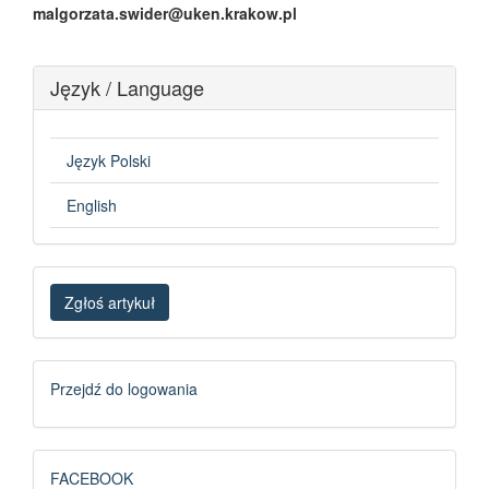
malgorzata.swider@uken.krakow.pl
Język / Language
Język Polski
English
Zgłoś
Zgłoś artykuł
artykuł
Logowanie
Przejdź do logowania
FB
FACEBOOK