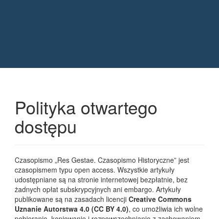
Quick jump to page content
Main Navigation
Main Content
Sidebar
Polityka otwartego
dostępu
Czasopismo „Res Gestae. Czasopismo Historyczne” jest
czasopismem typu open access. Wszystkie artykuły
udostępniane są na stronie internetowej bezpłatnie, bez
żadnych opłat subskrypcyjnych ani embargo. Artykuły
publikowane są na zasadach licencji
Creative Commons
Uznanie Autorstwa 4.0 (CC BY 4.0)
, co umożliwia ich wolne
pobieranie, kopiowanie i rozpowszechnianie z zachowaniem