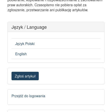
praw autorskich. Czasopismo nie pobiera opłat za
zgłoszenie, przetwarzanie ani publikację artykułów.
Język / Language
Język Polski
English
Zgłoś
Zgłoś artykuł
artykuł
Logowanie
Przejdź do logowania