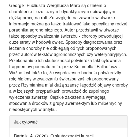
Georgiki Publiusza Wergiliusza Maro są dziełem o
charakterze filozoficznym i dydaktycznym opiewającym
ciężką pracę na roli. Ze względu na zawarte w utworze
informacje można go także traktować jako specyficzny rodzaj
poradnika agronomicznego. Autor przedstawił w utworze
także sposoby zwalczania świerzbu - choroby powodującej
duże straty w hodowli owiec. Sposoby diagnozowania oraz
leczenia choroby nie odbiegają od tych proponowanych
przez autorów tekstów agronomicznych czy weterynaryjnych.
Przekonanie o ich skuteczności potwierdza fakt cytowania
fragmentów poematu m.in. przez Kolumellę i Palladiusza.
Ważne jest także to, że współczesne badania potwierdziły
rolę higieny w zwalczaniu świerzbu zaś lek proponowany
przez Rzymianina miał dużą szansę łagodzić objawy choroby
a w lżejszych przypadkach prowadzić do zupełnego
wyleczenia zwierząt. Ciężkie zakażenia wymagają
stosowania środków z grupy awermektym lub milbemyciny
niedostępnych w antyku.
Article Details
Jak cytować
Bartnik, A. (2020). O skuteczności kuracji