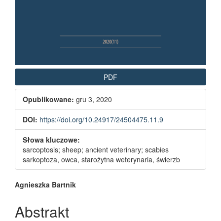
PDF
Opublikowane:
gru 3, 2020
DOI:
https://doi.org/10.24917/24504475.11.9
Słowa kluczowe:
sarcoptosis; sheep; ancient veterinary; scabies
sarkoptoza, owca, starożytna weterynaria, świerzb
Main Article Content
Agnieszka Bartnik
Abstrakt