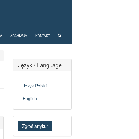
NA
ARCHIWUM
KONTAKT
Język / Language
Język Polski
English
Zgłoś
Zgłoś artykuł
artykuł