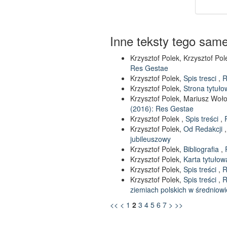
Inne teksty tego sam
Krzysztof Polek, Krzysztof Pol
Res Gestae
Krzysztof Polek,
Spis tresci
,
R
Krzysztof Polek,
Strona tytuł
Krzysztof Polek, Mariusz Woł
(2016): Res Gestae
Krzysztof Polek ,
Spis treści
,
Krzysztof Polek,
Od Redakcji
jubileuszowy
Krzysztof Polek,
Bibliografia
,
Krzysztof Polek,
Karta tytuło
Krzysztof Polek,
Spis treści
,
R
Krzysztof Polek,
Spis treści
,
R
ziemiach polskich w średniowi
<<
<
1
2
3
4
5
6
7
>
>>