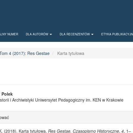
ALNY NUMER
DLA AUTORÓW
DLA RECENZENTÓW
ETYKA PUBLIKACYJ
Tom 4 (2017): Res Gestae
Karta tytułowa
 Article Content
f Polek
Historii i Archiwistyki Uniwersytet Pedagogiczny im. KEN w Krakowie
le Details
tować
K. (2018). Karta tytułowa.
Res Gestae. Czasopismo Historyczne
,
4
, 1–