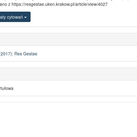
ano z https://resgestae.uken.krakow.pl/article/view/4027
aty cytowań
(2017): Res Gestae
ytułowa