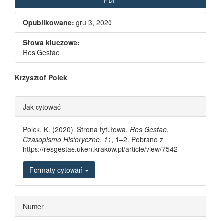
Opublikowane:
gru 3, 2020
Słowa kluczowe:
Res Gestae
Main Article Content
Krzysztof Polek
Article Details
Jak cytować
Polek, K. (2020). Strona tytułowa.
Res Gestae.
Czasopismo Historyczne
,
11
, 1–2. Pobrano z
https://resgestae.uken.krakow.pl/article/view/7542
Formaty cytowań
Numer