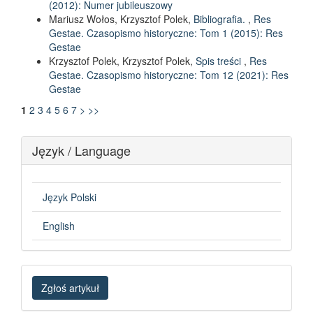
(2012): Numer jubileuszowy
Mariusz Wołos, Krzysztof Polek,
Bibliografia.
,
Res
Gestae. Czasopismo historyczne: Tom 1 (2015): Res
Gestae
Krzysztof Polek, Krzysztof Polek,
Spis treści
,
Res
Gestae. Czasopismo historyczne: Tom 12 (2021): Res
Gestae
1
2
3
4
5
6
7
>
>>
Język / Language
Język Polski
English
Zgłoś
Zgłoś artykuł
artykuł