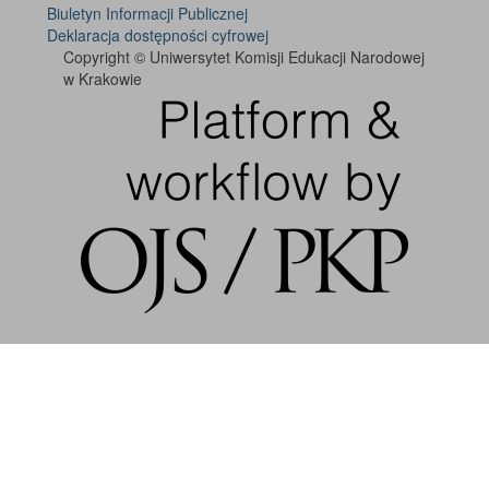
Biuletyn Informacji Publicznej
Deklaracja dostępności cyfrowej
Copyright © Uniwersytet Komisji Edukacji Narodowej
w Krakowie