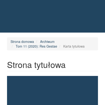
Quick jump to page content
Main Navigation
Main Content
Sidebar
Strona domowa
Archiwum
Tom 11 (2020): Res Gestae
Karta tytułowa
Strona tytułowa
Article Sidebar