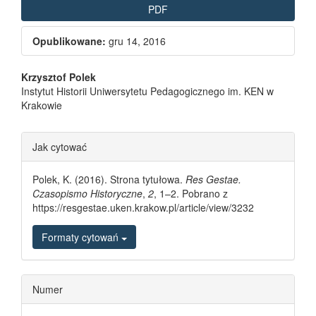
PDF
Opublikowane:
gru 14, 2016
Main Article Content
Krzysztof Polek
Instytut Historii Uniwersytetu Pedagogicznego im. KEN w
Krakowie
Article Details
Jak cytować
Polek, K. (2016). Strona tytułowa.
Res Gestae.
Czasopismo Historyczne
,
2
, 1–2. Pobrano z
https://resgestae.uken.krakow.pl/article/view/3232
Formaty cytowań
Numer