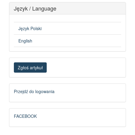
Język / Language
Język Polski
English
Zgłoś
Zgłoś artykuł
artykuł
Logowanie
Przejdź do logowania
FB
FACEBOOK