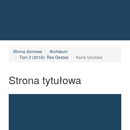
Quick jump to page content
Main Navigation
Main Content
Sidebar
Strona domowa
Archiwum
Tom 2 (2016): Res Gestae
Karta tytułowa
Strona tytułowa
Article Sidebar