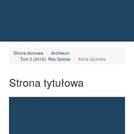
Quick jump to page content
Main Navigation
Main Content
Sidebar
Strona domowa
Archiwum
Tom 2 (2016): Res Gestae
Karta tytułowa
Strona tytułowa
Article Sidebar