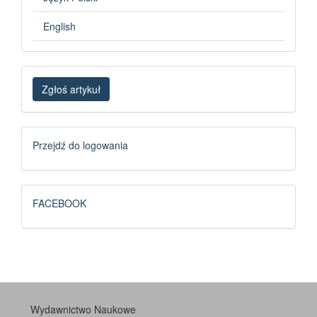
English
Zgłoś
Zgłoś artykuł
artykuł
Logowanie
Przejdź do logowania
FB
FACEBOOK
Wydawnictwo Naukowe