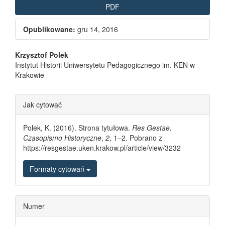
PDF
Opublikowane:
gru 14, 2016
Main Article Content
Krzysztof Polek
Instytut Historii Uniwersytetu Pedagogicznego im. KEN w
Krakowie
Article Details
Jak cytować
Polek, K. (2016). Strona tytułowa.
Res Gestae.
Czasopismo Historyczne
,
2
, 1–2. Pobrano z
https://resgestae.uken.krakow.pl/article/view/3232
Formaty cytowań
Numer