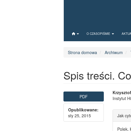
Quick jump to page content
Main Navigation
O CZASOPIŚMIE
AKTU
Main Content
Sidebar
Strona domowa
Archiwum
Spis treści. C
Article Sidebar
Main
Krzyszto
PDF
Instytut 
Opublikowane:
Artic
sty 25, 2015
Jak cy
Polek, 