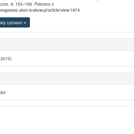
yczne
,
9
, 153–156. Pobrano z
/resgestae.uken.krakow.pl/article/view/1874
aty cytowań
(2010)
eści