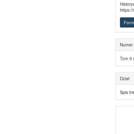
Histor
https:/
Form
Numer
Tom 9 
Dział
Spis tr