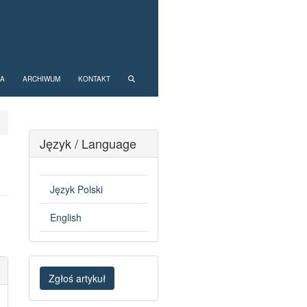
NA
ARCHIWUM
KONTAKT
Język / Language
Język Polski
English
Zgłoś
Zgłoś artykuł
artykuł