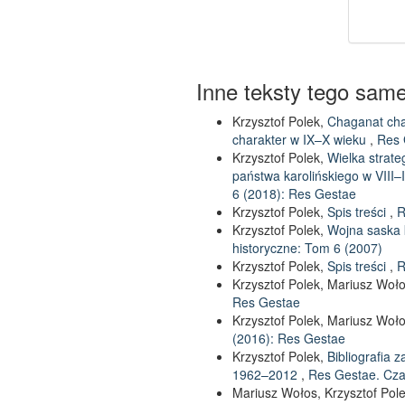
Inne teksty tego sam
Krzysztof Polek,
Chaganat cha
charakter w IX–X wieku
,
Res 
Krzysztof Polek,
Wielka strate
państwa karolińskiego w VIII
6 (2018): Res Gestae
Krzysztof Polek,
Spis treści
,
R
Krzysztof Polek,
Wojna saska k
historyczne: Tom 6 (2007)
Krzysztof Polek,
Spis treści
,
R
Krzysztof Polek, Mariusz Woł
Res Gestae
Krzysztof Polek, Mariusz Woł
(2016): Res Gestae
Krzysztof Polek,
Bibliografia 
1962–2012
,
Res Gestae. Cza
Mariusz Wołos, Krzysztof Pol