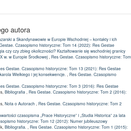
ego autora
zarski a Skandynawowie w Europie Wschodniej – kontakty i ich
Gestae. Czasopismo historyczne: Tom 14 (2022): Res Gestae
gia czy czy zbieg okoliczności? Kształtowanie się wschodniej granicy
–IX w. w Europie Środkowej
,
Res Gestae. Czasopismo historyczne: Tom
es Gestae. Czasopismo historyczne: Tom 13 (2021): Res Gestae
arola Wielkiego i jej konsekwencje.
,
Res Gestae. Czasopismo
es Gestae. Czasopismo historyczne: Tom 3 (2016): Res Gestae
os,
Bibliografia
,
Res Gestae. Czasopismo historyczne: Tom 2 (2016):
os,
Nota o Autorach
,
Res Gestae. Czasopismo historyczne: Tom 2
zawartości czasopisma „Prace Historyczne” i „Studia Historica” za lata
sopismo historyczne: Tom 12 (2012): Numer jubileuszowy
ek,
Bibliografia.
,
Res Gestae. Czasopismo historyczne: Tom 1 (2015):