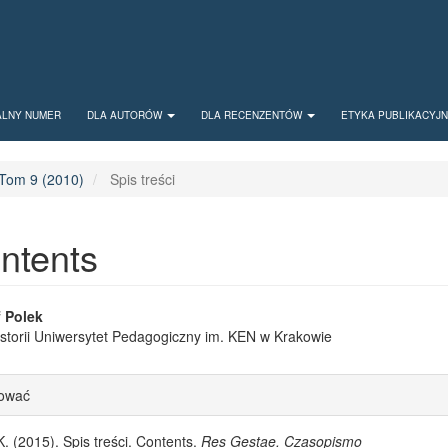
ALNY NUMER
DLA AUTORÓW
DLA RECENZENTÓW
ETYKA PUBLIKACYJ
Tom 9 (2010)
Spis treści
ontents
 Article Content
f Polek
Historii Uniwersytet Pedagogiczny im. KEN w Krakowie
le Details
tować
K. (2015). Spis treści. Contents.
Res Gestae. Czasopismo