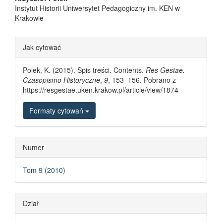
Main Article Content
Instytut Historii Uniwersytet Pedagogiczny im. KEN w
Krakowie
Article Details
Jak cytować
Polek, K. (2015). Spis treści. Contents.
Res Gestae.
Czasopismo Historyczne
,
9
, 153–156. Pobrano z
https://resgestae.uken.krakow.pl/article/view/1874
Formaty cytowań
Numer
Tom 9 (2010)
Dział