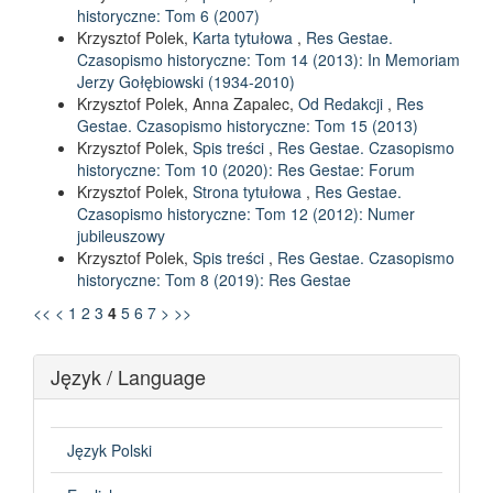
historyczne: Tom 6 (2007)
Krzysztof Polek,
Karta tytułowa
,
Res Gestae.
Czasopismo historyczne: Tom 14 (2013): In Memoriam
Jerzy Gołębiowski (1934-2010)
Krzysztof Polek, Anna Zapalec,
Od Redakcji
,
Res
Gestae. Czasopismo historyczne: Tom 15 (2013)
Krzysztof Polek,
Spis treści
,
Res Gestae. Czasopismo
historyczne: Tom 10 (2020): Res Gestae: Forum
Krzysztof Polek,
Strona tytułowa
,
Res Gestae.
Czasopismo historyczne: Tom 12 (2012): Numer
jubileuszowy
Krzysztof Polek,
Spis treści
,
Res Gestae. Czasopismo
historyczne: Tom 8 (2019): Res Gestae
<<
<
1
2
3
4
5
6
7
>
>>
Język / Language
Język Polski