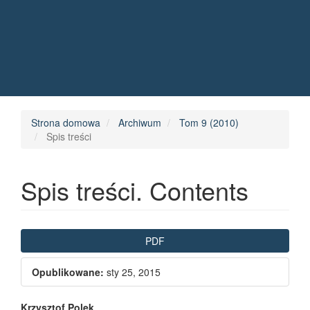
Quick jump to page content
Main Navigation
Main Content
Sidebar
Strona domowa
Archiwum
Tom 9 (2010)
Spis treści
Spis treści. Contents
Article Sidebar
PDF
Opublikowane:
sty 25, 2015
Krzysztof Polek