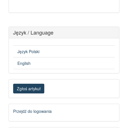
Język / Language
Język Polski
English
Zgłoś
Zgłoś artykuł
artykuł
Logowanie
Przejdź do logowania