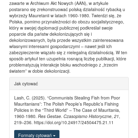
zawarte w Archiwum Akt Nowych (AAN), w artykule
postarano się zrekonstruować polską działalność rybacką u
wybrzeży Mauretanii w latach 1960-1980. Twierdzi się, że
Polska, pomimo przynależności do obozu socjalistycznego,
który w swojej dyplomacji publicznej podkreślał swoje
poparcie dla państw dekolonizujących się i
dekolonizowanych, była przede wszystkim zainteresowana
własnymi interesami gospodarczymi – nawet jeśli ich
zabezpieczenie wiązało się z nielegalną działalnością. W ten
sposób artykuł ten uzupełnia rosnącą liczbę publikacji, które
problematyzują interakcje bloku wschodniego z „trzecim
światem” w dobie dekolonizacji.
Article Details
Jak cytować
Lash, C. (2025). “Communists Stealing Fish from Poor
Mauritanians”: The Polish People’s Republic’s Fishing
Policies in the “Third World” – The Case of Mauritania,
1960-1980.
Res Gestae. Czasopismo Historyczne
,
21
,
219–236. https://doi.org/10.24917/24504475.21.11
Formaty cytowań