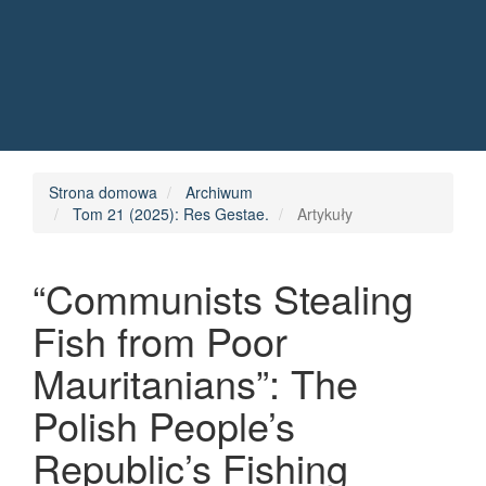
Quick jump to page content
Main Navigation
Main Content
Sidebar
Strona domowa
Archiwum
Tom 21 (2025): Res Gestae.
Artykuły
“Communists Stealing
Fish from Poor
Mauritanians”: The
Polish People’s
Republic’s Fishing