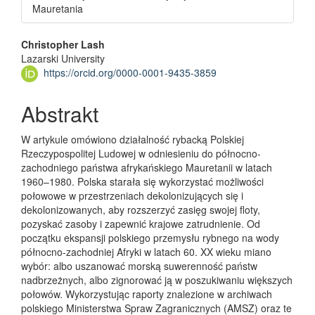
Mauretania
Main Article Content
Christopher Lash
Lazarski University
https://orcid.org/0000-0001-9435-3859
Abstrakt
W artykule omówiono działalność rybacką Polskiej
Rzeczypospolitej Ludowej w odniesieniu do północno-
zachodniego państwa afrykańskiego Mauretanii w latach
1960–1980. Polska starała się wykorzystać możliwości
połowowe w przestrzeniach dekolonizujących się i
dekolonizowanych, aby rozszerzyć zasięg swojej floty,
pozyskać zasoby i zapewnić krajowe zatrudnienie. Od
początku ekspansji polskiego przemysłu rybnego na wody
północno-zachodniej Afryki w latach 60. XX wieku miano
wybór: albo uszanować morską suwerenność państw
nadbrzeżnych, albo zignorować ją w poszukiwaniu większych
połowów. Wykorzystując raporty znalezione w archiwach
polskiego Ministerstwa Spraw Zagranicznych (AMSZ) oraz te