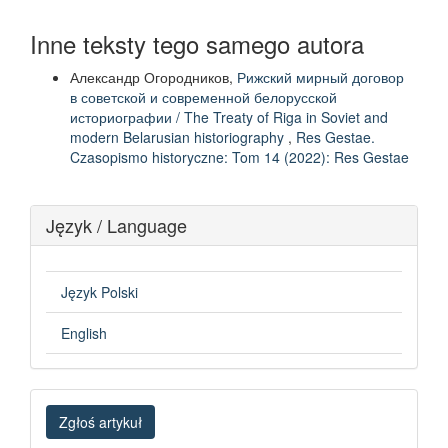
Inne teksty tego samego autora
Александр Огородников,
Рижский мирный договор
в советской и современной белорусской
историографии / The Treaty of Riga in Soviet and
modern Belarusian historiography
,
Res Gestae.
Czasopismo historyczne: Tom 14 (2022): Res Gestae
Język / Language
Język Polski
English
Zgłoś
Zgłoś artykuł
artykuł