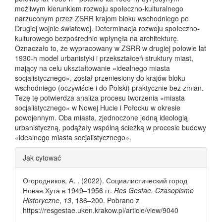
możliwym kierunkiem rozwoju społeczno-kulturalnego
narzuconym przez ZSRR krajom bloku wschodniego po
Drugiej wojnie światowej. Determinacja rozwoju społeczno-
kulturowego bezpośrednio wpłynęła na architekturę.
Oznaczało to, że wypracowany w ZSRR w drugiej połowie lat
1930-h model urbanistyki i przekształceń struktury miast,
mający na celu ukształtowanie «idealnego miasta
socjalistycznego», został przeniesiony do krajów bloku
wschodniego (oczywiście i do Polski) praktycznie bez zmian.
Tezę tę potwierdza analiza procesu tworzenia «miasta
socjalistycznego» w Nowej Hucie i Połocku w okresie
powojennym. Oba miasta, zjednoczone jedną ideologią
urbanistyczną, podążały wspólną ścieżką w procesie budowy
«idealnego miasta socjalistycznego».
Article Details
Jak cytować
Огородников, А. . (2022). Социалистический город
Новая Хута в 1949–1956 гг.
Res Gestae. Czasopismo
Historyczne
,
13
, 186–200. Pobrano z
https://resgestae.uken.krakow.pl/article/view/9040