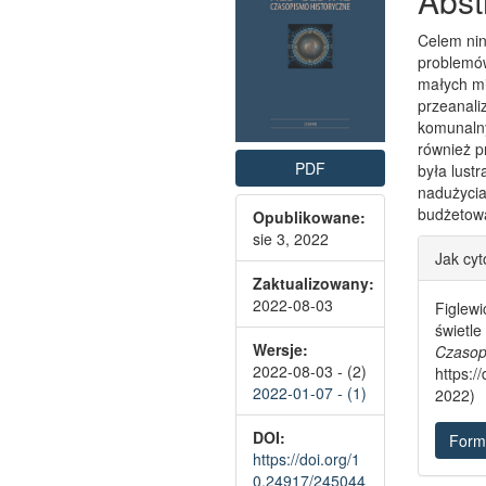
Abst
Celem nin
problemów
małych mi
przeanali
komunalny
również p
PDF
była lust
nadużycia,
budżetow
Opublikowane:
sie 3, 2022
Artic
Jak cy
Zaktualizowany:
2022-08-03
Figlew
świetle
Wersje:
Czasop
2022-08-03 - (2)
https:/
2022-01-07 - (1)
2022)
DOI:
Form
https://doi.org/1
0.24917/245044