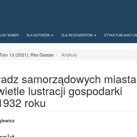
ALNY NUMER
DLA AUTORÓW
DLA RECENZENTÓW
ETYKA PUBLIKACYJ
Tom 13 (2021): Res Gestae
Artykuły
władz samorządowych miasta
etle lustracji gospodarki
1932 roku
 Article Content
glewicz