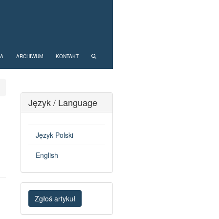
NA
ARCHIWUM
KONTAKT
Język / Language
Język Polski
English
Zgłoś
Zgłoś artykuł
artykuł