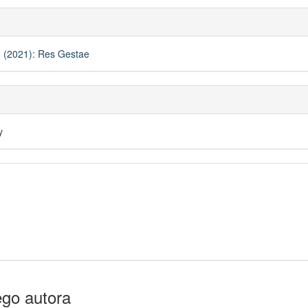
 (2021): Res Gestae
y
ego autora