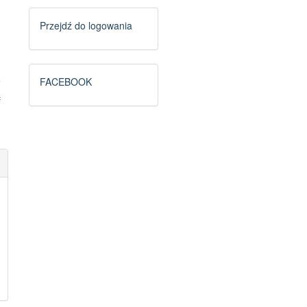
Logowanie
Przejdź do logowania
FB
o
FACEBOOK
ą
i