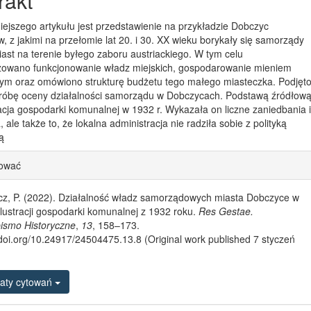
rakt
iejszego artykułu jest przedstawienie na przykładzie Dobczyc
, z jakimi na przełomie lat 20. i 30. XX wieku borykały się samorządy
ast na terenie byłego zaboru austriackiego. W tym celu
zowano funkcjonowanie władz miejskich, gospodarowanie mieniem
m oraz omówiono strukturę budżetu tego małego miasteczka. Podjęt
róbę oceny działalności samorządu w Dobczycach. Podstawą źródłow
racja gospodarki komunalnej w 1932 r. Wykazała on liczne zaniedbania 
 ale także to, że lokalna administracja nie radziła sobie z polityką
ą
le Details
tować
icz, P. (2022). Działalność władz samorządowych miasta Dobczyce w
 lustracji gospodarki komunalnej z 1932 roku.
Res Gestae.
ismo Historyczne
,
13
, 158–173.
/doi.org/10.24917/24504475.13.8 (Original work published 7 styczeń
aty cytowań