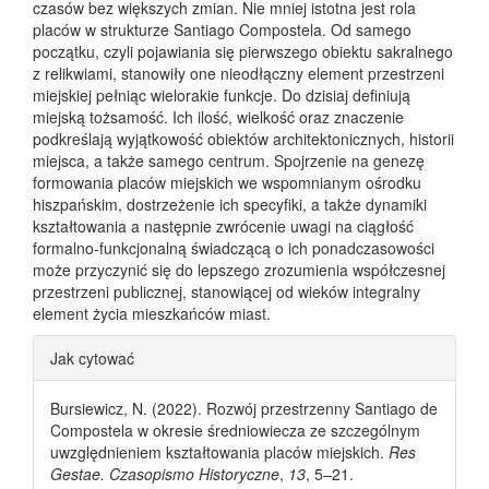
czasów bez większych zmian. Nie mniej istotna jest rola
placów w strukturze Santiago Compostela. Od samego
początku, czyli pojawiania się pierwszego obiektu sakralnego
z relikwiami, stanowiły one nieodłączny element przestrzeni
miejskiej pełniąc wielorakie funkcje. Do dzisiaj definiują
miejską tożsamość. Ich ilość, wielkość oraz znaczenie
podkreślają wyjątkowość obiektów architektonicznych, historii
miejsca, a także samego centrum. Spojrzenie na genezę
formowania placów miejskich we wspomnianym ośrodku
hiszpańskim, dostrzeżenie ich specyfiki, a także dynamiki
kształtowania a następnie zwrócenie uwagi na ciągłość
formalno-funkcjonalną świadczącą o ich ponadczasowości
może przyczynić się do lepszego zrozumienia współczesnej
przestrzeni publicznej, stanowiącej od wieków integralny
element życia mieszkańców miast.
Article Details
Jak cytować
Bursiewicz, N. (2022). Rozwój przestrzenny Santiago de
Compostela w okresie średniowiecza ze szczególnym
uwzględnieniem kształtowania placów miejskich.
Res
Gestae. Czasopismo Historyczne
,
13
, 5–21.