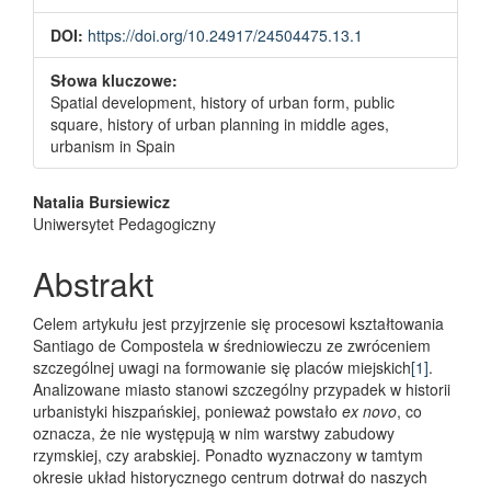
DOI:
https://doi.org/10.24917/24504475.13.1
Słowa kluczowe:
Spatial development, history of urban form, public
square, history of urban planning in middle ages,
urbanism in Spain
Main Article Content
Natalia Bursiewicz
Uniwersytet Pedagogiczny
Abstrakt
Celem artykułu jest przyjrzenie się procesowi kształtowania
Santiago de Compostela w średniowieczu ze zwróceniem
szczególnej uwagi na formowanie się placów miejskich
[1]
.
Analizowane miasto stanowi szczególny przypadek w historii
urbanistyki hiszpańskiej, ponieważ powstało
ex novo
, co
oznacza, że nie występują w nim warstwy zabudowy
rzymskiej, czy arabskiej. Ponadto wyznaczony w tamtym
okresie układ historycznego centrum dotrwał do naszych