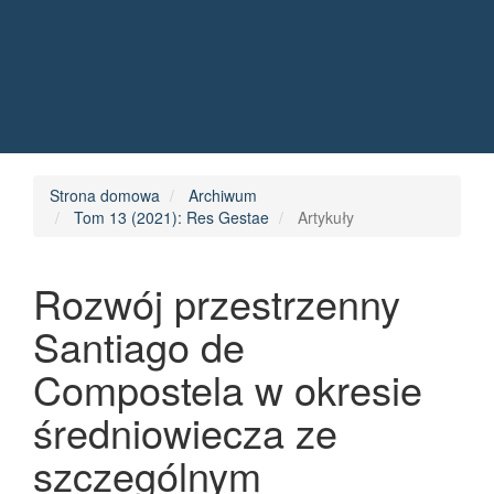
Quick jump to page content
Main Navigation
Main Content
Sidebar
Strona domowa
Archiwum
Tom 13 (2021): Res Gestae
Artykuły
Rozwój przestrzenny
Santiago de
Compostela w okresie
średniowiecza ze
szczególnym