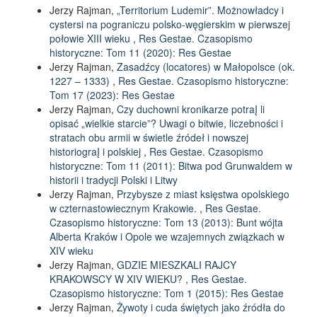
Jerzy Rajman,
„Territorium Ludemir”. Możnowładcy i
cystersi na pograniczu polsko-węgierskim w pierwszej
połowie XIII wieku
,
Res Gestae. Czasopismo
historyczne: Tom 11 (2020): Res Gestae
Jerzy Rajman,
Zasadźcy (locatores) w Małopolsce (ok.
1227 – 1333)
,
Res Gestae. Czasopismo historyczne:
Tom 17 (2023): Res Gestae
Jerzy Rajman,
Czy duchowni kronikarze potraĮ li
opisać „wielkie starcie”? Uwagi o bitwie, liczebności i
stratach obu armii w świetle źródeł i nowszej
historiograĮ i polskiej
,
Res Gestae. Czasopismo
historyczne: Tom 11 (2011): Bitwa pod Grunwaldem w
historii i tradycji Polski i Litwy
Jerzy Rajman,
Przybysze z miast księstwa opolskiego
w czternastowiecznym Krakowie.
,
Res Gestae.
Czasopismo historyczne: Tom 13 (2013): Bunt wójta
Alberta Kraków i Opole we wzajemnych związkach w
XIV wieku
Jerzy Rajman,
GDZIE MIESZKALI RAJCY
KRAKOWSCY W XIV WIEKU?
,
Res Gestae.
Czasopismo historyczne: Tom 1 (2015): Res Gestae
Jerzy Rajman,
Żywoty i cuda świętych jako źródła do