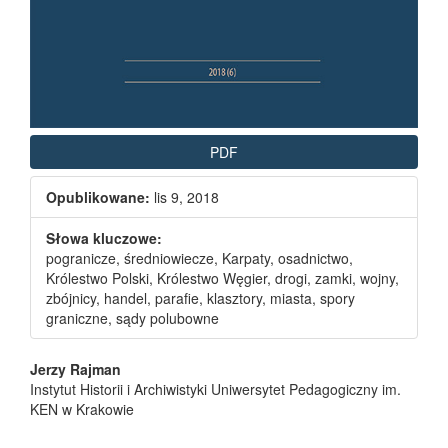
PDF
Opublikowane:
lis 9, 2018
Słowa kluczowe:
pogranicze, średniowiecze, Karpaty, osadnictwo,
Królestwo Polski, Królestwo Węgier, drogi, zamki, wojny,
zbójnicy, handel, parafie, klasztory, miasta, spory
graniczne, sądy polubowne
Main Article Content
Jerzy Rajman
Instytut Historii i Archiwistyki Uniwersytet Pedagogiczny im.
KEN w Krakowie