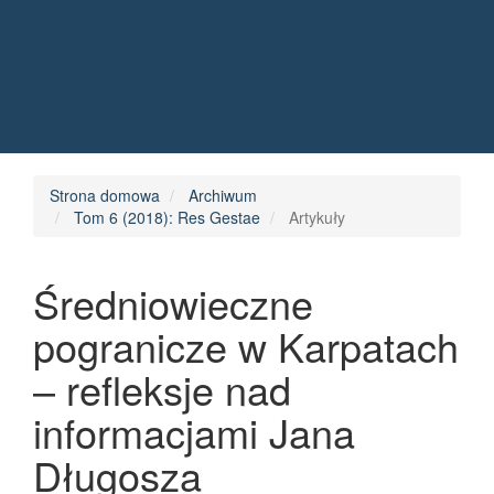
Quick jump to page content
Main Navigation
Main Content
Sidebar
Strona domowa
Archiwum
Tom 6 (2018): Res Gestae
Artykuły
Średniowieczne
pogranicze w Karpatach
– refleksje nad
informacjami Jana
Długosza