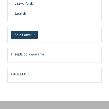
Język Polski
English
Zgłoś
Zgłoś artykuł
artykuł
Logowanie
Przejdź do logowania
FB
FACEBOOK