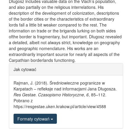
Długosz includes valuable data on the Vlach’s population,
and also partially on the religious interrelations. His
description of the development of colonization, descriptions
of the border cities or the characteristics of extraordinary
lords fall a little bit weaker compared to the rest. The
information on trade or the brigands lurking on both sides
ofthe border is fragmentary, but important. Długosz revealed
a detailed, albeit not always strict, knowledge on geography
and geographic nomenclature. His works are an
extraordinarily important source for nearly all aspects of the
Carpathian borderlands functioning.
Article Details
Jak cytować
Rajman, J. (2018). Średniowieczne pogranicze w
Karpatach – refleksje nad informacjami Jana Długosza.
Res Gestae. Czasopismo Historyczne
,
6
, 85–112.
Pobrano z
https://resgestae.uken.krakow.pl/article/view/4588
Formaty cytowań