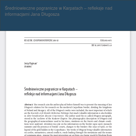
Wróć
Średniowieczne pogranicze w Karpatach – refleksje nad
do
informacjami Jana Długosza
szczegółów
artykułu
Pob
Po
P