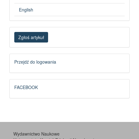
English
Zgłoś
Zgłoś artykuł
artykuł
Logowanie
Przejdź do logowania
FB
FACEBOOK
Wydawnictwo Naukowe