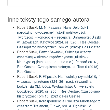
Inne teksty tego samego autora
Robert Suski,
M. N. Faszcza, Hans Delbrück i
narodziny nowoczesnej historii wojskowości.
Twórczość – koncepcje – recepcja, Uniwersytet Śląski
w Katowicach, Katowice 2024, ss. 320.
,
Res Gestae.
Czasopismo historyczne: Tom 21 (2025): Res Gestae.
Robert Suski,
Paweł Sawiński, Sukcesja władzy
cesarskiej w okresie rządów dynastii julijsko- -
klaudyjskiej (lata 30 p.n.e. – 68 n.e.), Poznań 2016
,
Res Gestae. Czasopismo historyczne: Tom 6 (2018):
Res Gestae
Robert Suski,
P. Filipczak, Namiestnicy rzymskiej Syrii
w czasach przełomu (324–361 n.e.), (Byzantina
Lodziensia XL), Łódź: Wydawnictwo Uniwersytetu
Łódzkiego, 2020, ss. 286.
,
Res Gestae. Czasopismo
historyczne: Tom 13 (2021): Res Gestae
Robert Suski,
Korespondencja Pliniusza Młodszego z
cesarzem Trajanem, T. 1–2, red. A. Dębiński, M.