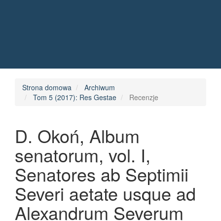
Quick jump to page content
Main Navigation
Main Content
Sidebar
Strona domowa
Archiwum
Tom 5 (2017): Res Gestae
Recenzje
D. Okoń, Album
senatorum, vol. I,
Senatores ab Septimii
Severi aetate usque ad
Alexandrum Severum