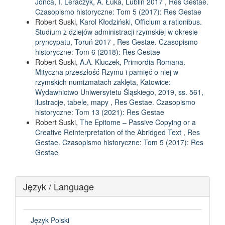
Jońca, I. Leraczyk, A. Łuka, Lublin 2017
,
Res Gestae.
Czasopismo historyczne: Tom 5 (2017): Res Gestae
Robert Suski,
Karol Kłodziński, Officium a rationibus.
Studium z dziejów administracji rzymskiej w okresie
pryncypatu, Toruń 2017
,
Res Gestae. Czasopismo
historyczne: Tom 6 (2018): Res Gestae
Robert Suski,
A.A. Kluczek, Primordia Romana.
Mityczna przeszłość Rzymu i pamięć o niej w
rzymskich numizmatach zaklęta, Katowice:
Wydawnictwo Uniwersytetu Śląskiego, 2019, ss. 561,
ilustracje, tabele, mapy
,
Res Gestae. Czasopismo
historyczne: Tom 13 (2021): Res Gestae
Robert Suski,
The Epitome – Passive Copying or a
Creative Reinterpretation of the Abridged Text
,
Res
Gestae. Czasopismo historyczne: Tom 5 (2017): Res
Gestae
Język / Language
Język Polski