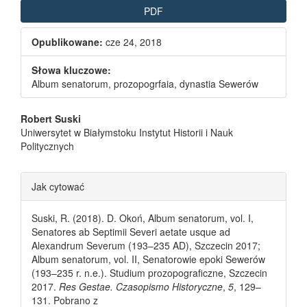
PDF
Opublikowane:
cze 24, 2018
Słowa kluczowe:
Album senatorum, prozopogrfaia, dynastia Sewerów
Main Article Content
Robert Suski
Uniwersytet w Białymstoku Instytut Historii i Nauk
Politycznych
Article Details
Jak cytować
Suski, R. (2018). D. Okoń, Album senatorum, vol. I,
Senatores ab Septimii Severi aetate usque ad
Alexandrum Severum (193–235 AD), Szczecin 2017;
Album senatorum, vol. II, Senatorowie epoki Sewerów
(193–235 r. n.e.). Studium prozopograficzne, Szczecin
2017.
Res Gestae. Czasopismo Historyczne
,
5
, 129–
131. Pobrano z