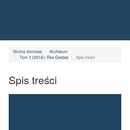
Quick jump to page content
Main Navigation
Main Content
Sidebar
Strona domowa
Archiwum
Tom 3 (2016): Res Gestae
Spis treści
Spis treści
Article Sidebar