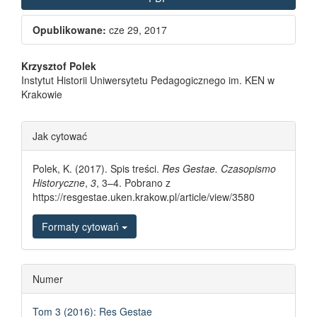
Opublikowane:
cze 29, 2017
Main Article Content
Krzysztof Polek
Instytut Historii Uniwersytetu Pedagogicznego im. KEN w
Krakowie
Article Details
Jak cytować
Polek, K. (2017). Spis treści.
Res Gestae. Czasopismo
Historyczne
,
3
, 3–4. Pobrano z
https://resgestae.uken.krakow.pl/article/view/3580
Formaty cytowań
Numer
Tom 3 (2016): Res Gestae