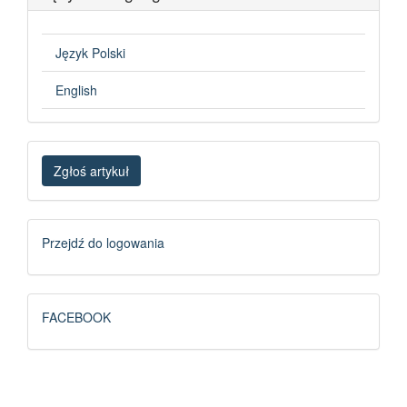
Język Polski
English
Zgłoś
Zgłoś artykuł
artykuł
Logowanie
Przejdź do logowania
FB
FACEBOOK