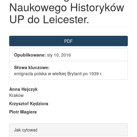
Naukowego Historyków
UP do Leicester.
Article Sidebar
PDF
Opublikowane:
sty 10, 2016
Słowa kluczowe:
emigracla polska w wielkiej Brytanii po 1939 r.
Main Article Content
Anna Hejczyk
Kraków
Krzysztof Kędziora
Piotr Magiera
Article Details
Jak cytować