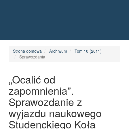
Quick jump to page content
Main Navigation
Main Content
Sidebar
Strona domowa
Archiwum
Tom 10 (2011)
Sprawozdania
„Ocalić od
zapomnienia”.
Sprawozdanie z
wyjazdu naukowego
Studenckiego Koła