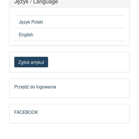
Język / Language
Język Polski
English
Zgłoś
Zgłoś artykuł
artykuł
Logowanie
Przejdź do logowania
FB
FACEBOOK