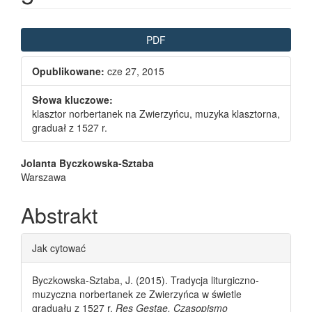
Article Sidebar
PDF
Opublikowane:
cze 27, 2015
Słowa kluczowe:
klasztor norbertanek na Zwierzyńcu, muzyka klasztorna,
graduał z 1527 r.
Main Article Content
Jolanta Byczkowska-Sztaba
Warszawa
Abstrakt
Article Details
Jak cytować
Byczkowska-Sztaba, J. (2015). Tradycja liturgiczno-
muzyczna norbertanek ze Zwierzyńca w świetle
graduału z 1527 r.
Res Gestae. Czasopismo