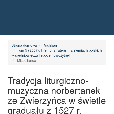
Quick jump to page content
Main Navigation
Main Content
Sidebar
Strona domowa
Archiwum
Tom 5 (2007): Premonstratensi na ziemiach polskich
w średniowieczu i epoce nowożytnej.
Miscellanea
Tradycja liturgiczno-
muzyczna norbertanek
ze Zwierzyńca w świetle
graduału z 1527 r.