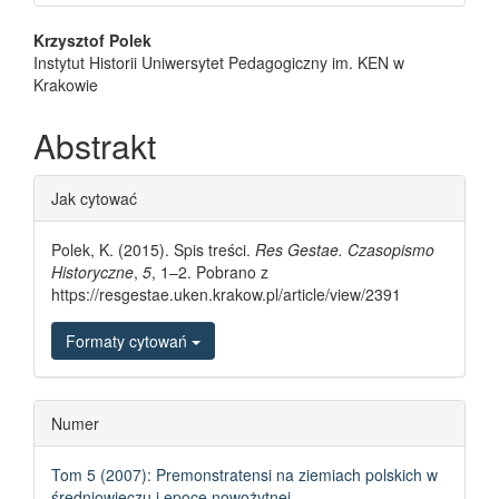
Main Article Content
Krzysztof Polek
Instytut Historii Uniwersytet Pedagogiczny im. KEN w
Krakowie
Abstrakt
Article Details
Jak cytować
Polek, K. (2015). Spis treści.
Res Gestae. Czasopismo
Historyczne
,
5
, 1–2. Pobrano z
https://resgestae.uken.krakow.pl/article/view/2391
Formaty cytowań
Numer
Tom 5 (2007): Premonstratensi na ziemiach polskich w
średniowieczu i epoce nowożytnej.