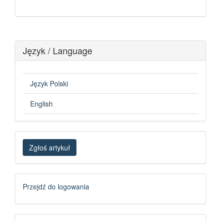
Język / Language
Język Polski
English
Zgłoś
Zgłoś artykuł
artykuł
Logowanie
Przejdź do logowania