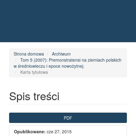
Quick jump to page content
Main Navigation
Main Content
Sidebar
Strona domowa
Archiwum
Tom 5 (2007): Premonstratensi na ziemiach polskich
w średniowieczu i epoce nowożytnej.
Karta tytułowa
Spis treści
Article Sidebar
PDF
Opublikowane:
cze 27, 2015