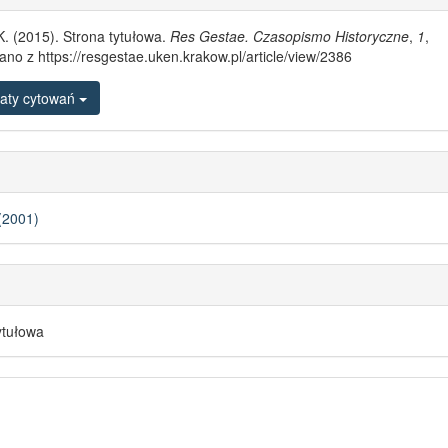
K. (2015). Strona tytułowa.
Res Gestae. Czasopismo Historyczne
,
1
,
ano z https://resgestae.uken.krakow.pl/article/view/2386
aty cytowań
(2001)
ytułowa