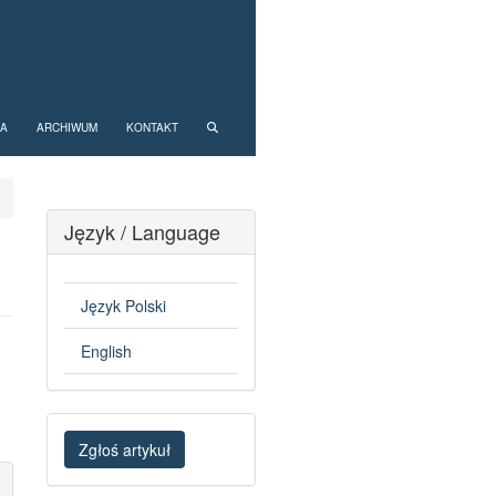
NA
ARCHIWUM
KONTAKT
Język / Language
Język Polski
English
Zgłoś
Zgłoś artykuł
artykuł