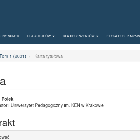
ALNY NUMER
DLA AUTORÓW
DLA RECENZENTÓW
ETYKA PUBLIKACYJ
Tom 1 (2001)
Karta tytułowa
wa
 Article Content
f Polek
Historii Uniwersytet Pedagogiczny im. KEN w Krakowie
rakt
le Details
tować