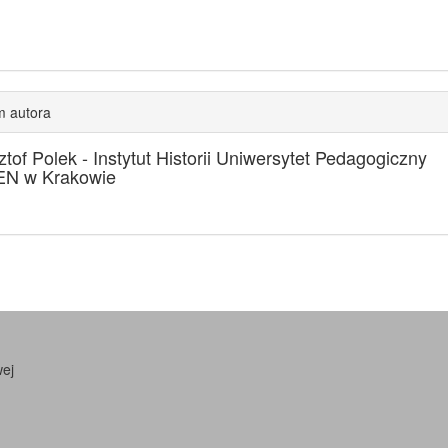
m autora
ztof Polek -
Instytut Historii Uniwersytet Pedagogiczny
EN w Krakowie
wej