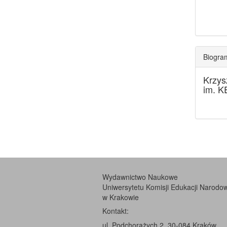
Biogra
Krzys
im. K
Wydawnictwo Naukowe
Uniwersytetu Komisji Edukacji Narodo
w Krakowie
Kontakt:
ul. Podchorążych 2, 30-084 Kraków