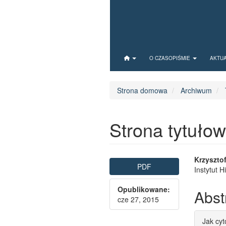
Quick jump to page content
Main Navigation
O CZASOPIŚMIE
AKTU
Main Content
Sidebar
Strona domowa
Archiwum
Strona tytuło
Article Sidebar
Main
Krzyszto
PDF
Instytut 
Opublikowane:
Abst
cze 27, 2015
Artic
Jak cy