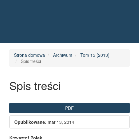
Quick jump to page content
Main Navigation
Main Content
Sidebar
Strona domowa
Archiwum
Tom 15 (2013)
Spis treści
Spis treści
Article Sidebar
PDF
Opublikowane:
mar 13, 2014
Krzysztof Polek