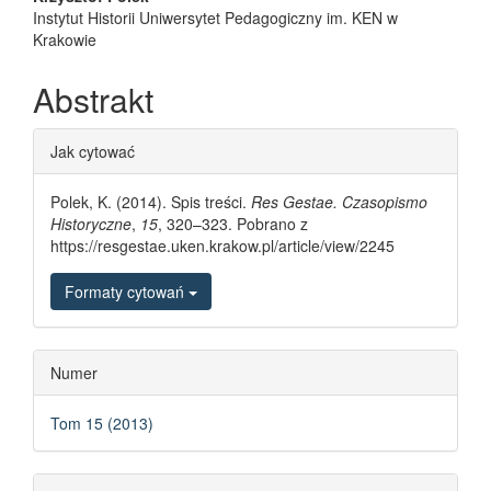
Main Article Content
Instytut Historii Uniwersytet Pedagogiczny im. KEN w
Krakowie
Abstrakt
Article Details
Jak cytować
Polek, K. (2014). Spis treści.
Res Gestae. Czasopismo
Historyczne
,
15
, 320–323. Pobrano z
https://resgestae.uken.krakow.pl/article/view/2245
Formaty cytowań
Numer
Tom 15 (2013)