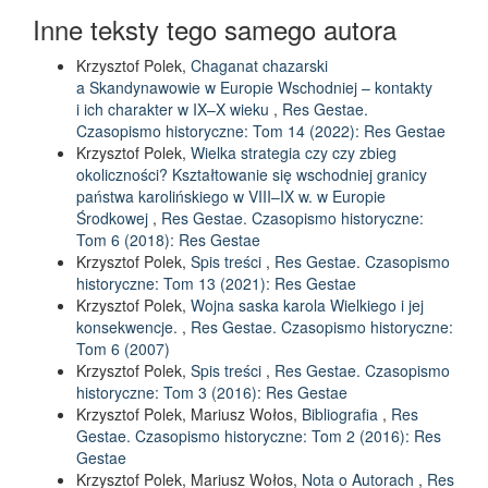
Inne teksty tego samego autora
Krzysztof Polek,
Chaganat chazarski
a Skandynawowie w Europie Wschodniej – kontakty
i ich charakter w IX–X wieku
,
Res Gestae.
Czasopismo historyczne: Tom 14 (2022): Res Gestae
Krzysztof Polek,
Wielka strategia czy czy zbieg
okoliczności? Kształtowanie się wschodniej granicy
państwa karolińskiego w VIII–IX w. w Europie
Środkowej
,
Res Gestae. Czasopismo historyczne:
Tom 6 (2018): Res Gestae
Krzysztof Polek,
Spis treści
,
Res Gestae. Czasopismo
historyczne: Tom 13 (2021): Res Gestae
Krzysztof Polek,
Wojna saska karola Wielkiego i jej
konsekwencje.
,
Res Gestae. Czasopismo historyczne:
Tom 6 (2007)
Krzysztof Polek,
Spis treści
,
Res Gestae. Czasopismo
historyczne: Tom 3 (2016): Res Gestae
Krzysztof Polek, Mariusz Wołos,
Bibliografia
,
Res
Gestae. Czasopismo historyczne: Tom 2 (2016): Res
Gestae
Krzysztof Polek, Mariusz Wołos,
Nota o Autorach
,
Res