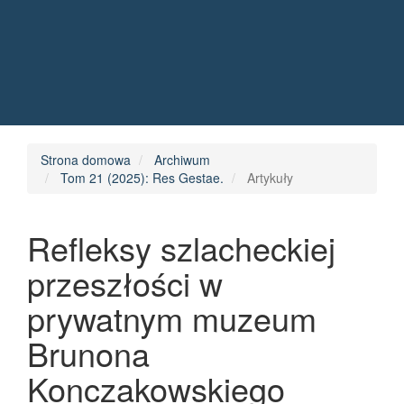
Quick jump to page content
Main Navigation
Main Content
Sidebar
Strona domowa
Archiwum
Tom 21 (2025): Res Gestae.
Artykuły
Refleksy szlacheckiej
przeszłości w
prywatnym muzeum
Brunona
Konczakowskiego