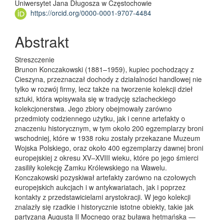
Uniwersytet Jana Długosza w Częstochowie
https://orcid.org/0000-0001-9707-4484
Abstrakt
Streszczenie
Brunon Konczakowski (1881–1959), kupiec pochodzący z
Cieszyna, przeznaczał dochody z działalności handlowej nie
tylko w rozwój firmy, lecz także na tworzenie kolekcji dzieł
sztuki, która wpisywała się w tradycję szlacheckiego
kolekcjonerstwa. Jego zbiory obejmowały zarówno
przedmioty codziennego użytku, jak i cenne artefakty o
znaczeniu historycznym, w tym około 200 egzemplarzy broni
wschodniej, które w 1938 roku zostały przekazane Muzeum
Wojska Polskiego, oraz około 400 egzemplarzy dawnej broni
europejskiej z okresu XV–XVIII wieku, które po jego śmierci
zasiliły kolekcję Zamku Królewskiego na Wawelu.
Konczakowski pozyskiwał artefakty zarówno na czołowych
europejskich aukcjach i w antykwariatach, jak i poprzez
kontakty z przedstawicielami arystokracji. W jego kolekcji
znalazły się rzadkie i historycznie istotne obiekty, takie jak
partyzana Augusta II Mocnego oraz buława hetmańska —