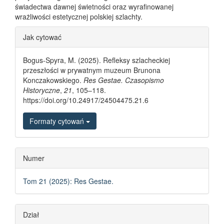
świadectwa dawnej świetności oraz wyrafinowanej
wrażliwości estetycznej polskiej szlachty.
Article Details
Jak cytować
Bogus-Spyra, M. (2025). Refleksy szlacheckiej
przeszłości w prywatnym muzeum Brunona
Konczakowskiego.
Res Gestae. Czasopismo
Historyczne
,
21
, 105–118.
https://doi.org/10.24917/24504475.21.6
Formaty cytowań
Numer
Tom 21 (2025): Res Gestae.
Dział