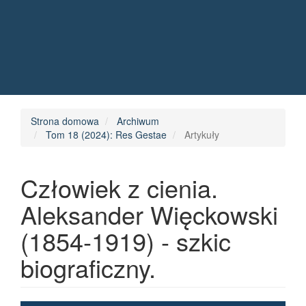
Quick jump to page content
Main Navigation
Main Content
Sidebar
Strona domowa
Archiwum
Tom 18 (2024): Res Gestae
Artykuły
Człowiek z cienia.
Aleksander Więckowski
(1854-1919) - szkic
biograficzny.