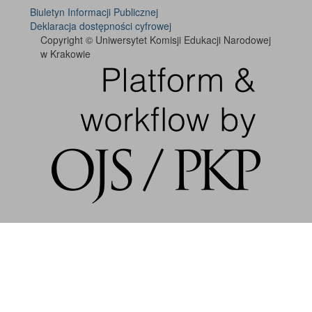
Biuletyn Informacji Publicznej
Deklaracja dostępności cyfrowej
Copyright © Uniwersytet Komisji Edukacji Narodowej
w Krakowie