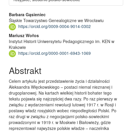
Main Article Content
Barbara Gąsieniec
Śląskie Towarzystwo Genealogiczne we Wrocławiu
https://orcid.org/0009-0004-9014-0302
Mariusz Wołos
Instytut Historii Uniwersytetu Pedagogicznego im. KEN w
Krakowie
https://orcid.org/0000-0001-6943-1069
Abstrakt
Celem artykułu jest przedstawienie życia i działalności
Aleksandra Więckowskiego – postaci niemal nieznanej i
drugoplanowej. Na kartach wielkiej historii bohater tego
tekstu pojawia się najczęściej dwa razy. Po raz pierwszy w
związku z wydarzeniami rewolucji lutowej 1917 r. w Rosji i
postawy władz rosyjskich wobec niepodległości Polski. Po
raz drugi w związku z negocjacjami polsko-sowieckimi
prowadzonymi w 1919 r. w Moskwie i Białowieży, gdzie
reprezentował najwyższe polskie władze – naczelnika