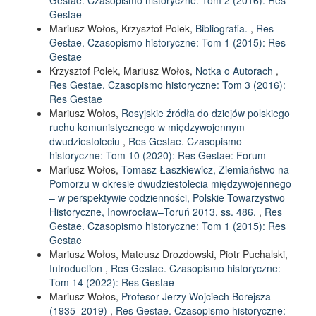
Gestae. Czasopismo historyczne: Tom 2 (2016): Res
Gestae
Mariusz Wołos, Krzysztof Polek,
Bibliografia.
,
Res
Gestae. Czasopismo historyczne: Tom 1 (2015): Res
Gestae
Krzysztof Polek, Mariusz Wołos,
Notka o Autorach
,
Res Gestae. Czasopismo historyczne: Tom 3 (2016):
Res Gestae
Mariusz Wołos,
Rosyjskie źródła do dziejów polskiego
ruchu komunistycznego w międzywojennym
dwudziestoleciu
,
Res Gestae. Czasopismo
historyczne: Tom 10 (2020): Res Gestae: Forum
Mariusz Wołos,
Tomasz Łaszkiewicz, Ziemiaństwo na
Pomorzu w okresie dwudziestolecia międzywojennego
– w perspektywie codzienności, Polskie Towarzystwo
Historyczne, Inowrocław–Toruń 2013, ss. 486.
,
Res
Gestae. Czasopismo historyczne: Tom 1 (2015): Res
Gestae
Mariusz Wołos, Mateusz Drozdowski, Piotr Puchalski,
Introduction
,
Res Gestae. Czasopismo historyczne:
Tom 14 (2022): Res Gestae
Mariusz Wołos,
Profesor Jerzy Wojciech Borejsza
(1935–2019)
,
Res Gestae. Czasopismo historyczne: