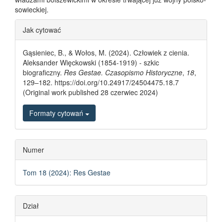
sowieckiej.
Article Details
Jak cytować
Gąsieniec, B., & Wołos, M. (2024). Człowiek z cienia.
Aleksander Więckowski (1854-1919) - szkic
biograficzny.
Res Gestae. Czasopismo Historyczne
,
18
,
129–182. https://doi.org/10.24917/24504475.18.7
(Original work published 28 czerwiec 2024)
Formaty cytowań
Numer
Tom 18 (2024): Res Gestae
Dział