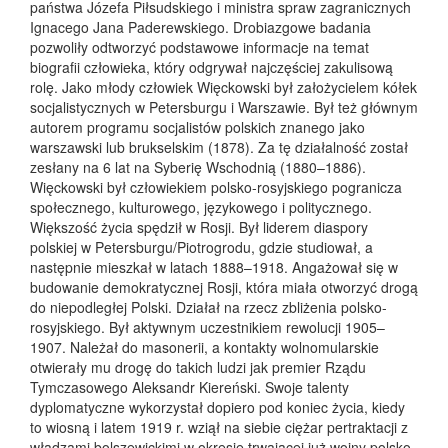
państwa Józefa Piłsudskiego i ministra spraw zagranicznych
Ignacego Jana Paderewskiego. Drobiazgowe badania
pozwoliły odtworzyć podstawowe informacje na temat
biografii człowieka, który odgrywał najczęściej zakulisową
rolę. Jako młody człowiek Więckowski był założycielem kółek
socjalistycznych w Petersburgu i Warszawie. Był też głównym
autorem programu socjalistów polskich znanego jako
warszawski lub brukselskim (1878). Za tę działalność został
zesłany na 6 lat na Syberię Wschodnią (1880–1886).
Więckowski był człowiekiem polsko-rosyjskiego pogranicza
społecznego, kulturowego, językowego i politycznego.
Większość życia spędził w Rosji. Był liderem diaspory
polskiej w Petersburgu/Piotrogrodu, gdzie studiował, a
następnie mieszkał w latach 1888–1918. Angażował się w
budowanie demokratycznej Rosji, która miała otworzyć drogą
do niepodległej Polski. Działał na rzecz zbliżenia polsko-
rosyjskiego. Był aktywnym uczestnikiem rewolucji 1905–
1907. Należał do masonerii, a kontakty wolnomularskie
otwierały mu drogę do takich ludzi jak premier Rządu
Tymczasowego Aleksandr Kiereński. Swoje talenty
dyplomatyczne wykorzystał dopiero pod koniec życia, kiedy
to wiosną i latem 1919 r. wziął na siebie ciężar pertraktacji z
władzami bolszewickimi w okresie trwającej już wojny polsko-