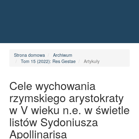
Quick jump to page content
Main Navigation
Main Content
Sidebar
Strona domowa
Archiwum
Tom 15 (2022): Res Gestae
Artykuły
Cele wychowania
rzymskiego arystokraty
w V wieku n.e. w świetle
listów Sydoniusza
Apollinarisa