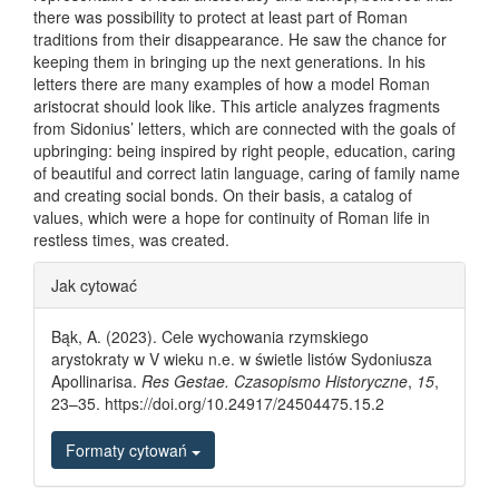
there was possibility to protect at least part of Roman
traditions from their disappearance. He saw the chance for
keeping them in bringing up the next generations. In his
letters there are many examples of how a model Roman
aristocrat should look like. This article analyzes fragments
from Sidonius’ letters, which are connected with the goals of
upbringing: being inspired by right people, education, caring
of beautiful and correct latin language, caring of family name
and creating social bonds. On their basis, a catalog of
values, which were a hope for continuity of Roman life in
restless times, was created.
Article Details
Jak cytować
Bąk, A. (2023). Cele wychowania rzymskiego
arystokraty w V wieku n.e. w świetle listów Sydoniusza
Apollinarisa.
Res Gestae. Czasopismo Historyczne
,
15
,
23–35. https://doi.org/10.24917/24504475.15.2
Formaty cytowań