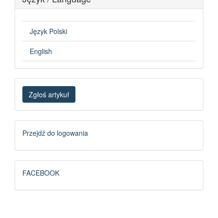
Język Polski
English
Zgłoś
Zgłoś artykuł
artykuł
Logowanie
Przejdź do logowania
FB
FACEBOOK