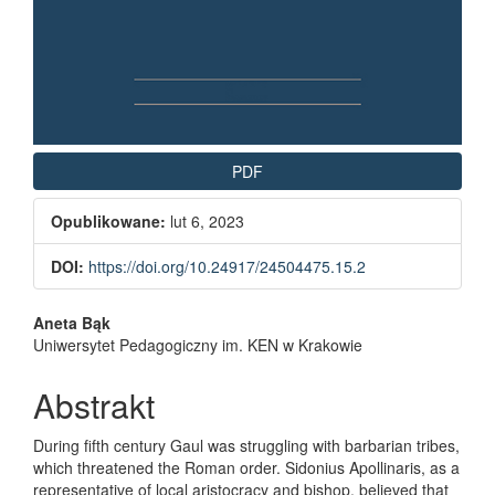
PDF
Opublikowane:
lut 6, 2023
DOI:
https://doi.org/10.24917/24504475.15.2
Main Article Content
Aneta Bąk
Uniwersytet Pedagogiczny im. KEN w Krakowie
Abstrakt
During fifth century Gaul was struggling with barbarian tribes,
which threatened the Roman order. Sidonius Apollinaris, as a
representative of local aristocracy and bishop, believed that