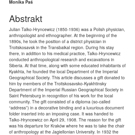
Main Article Content
Monika Paś
Abstrakt
Julian Talko-Hryncewicz (1850-1936) was a Polish physician,
anthropologist and ethnographer. At the beginning of the
1890s, he took the position of a district physician in
Troitskosavsk in the Transbaikal region. During his stay
there, in addition to his medical practice, Talko-Hryncewicz
conducted anthropological research and excavations in
Siberia. At that time, along with some educated inhabitants of
Kyakhta, he founded the local Department of the Imperial
Geographical Society. This article discusses a gift donated to
him by members of the Troitskosavsko-Kyakhtinsky
Department of the Imperial Russian Geographical Society in
Saint Petersburg in recognition of his work for the local
community. The gift consisted of a diploma (so-called
“address”) in a decorative binding and a luxurious document
folder inserted into an imposing case. It was handed to
Talko-Hryncewicz on April 29, 1908. The reason for the gift
was his departure for Kraków where he was to take the chair
of anthropology at the Jagiellonian University. In 1932 the