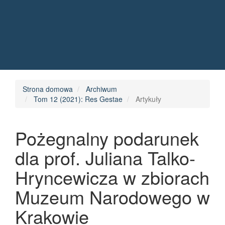
Quick jump to page content
Main Navigation
Main Content
Sidebar
Strona domowa
Archiwum
Tom 12 (2021): Res Gestae
Artykuły
Pożegnalny podarunek
dla prof. Juliana Talko-
Hryncewicza w zbiorach
Muzeum Narodowego w
Krakowie