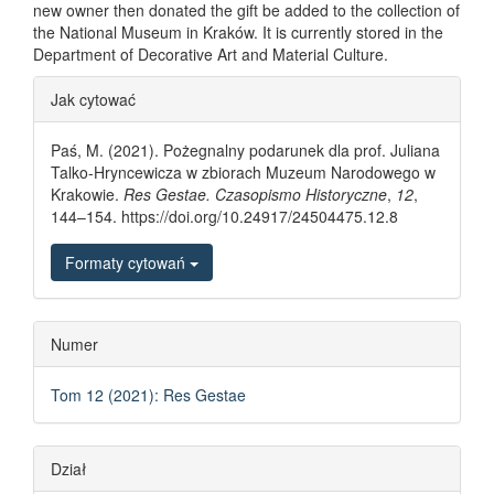
new owner then donated the gift be added to the collection of
the National Museum in Kraków. It is currently stored in the
Department of Decorative Art and Material Culture.
Article Details
Jak cytować
Paś, M. (2021). Pożegnalny podarunek dla prof. Juliana
Talko-Hryncewicza w zbiorach Muzeum Narodowego w
Krakowie.
Res Gestae. Czasopismo Historyczne
,
12
,
144–154. https://doi.org/10.24917/24504475.12.8
Formaty cytowań
Numer
Tom 12 (2021): Res Gestae
Dział