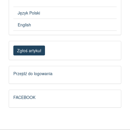
Język Polski
English
Zgłoś
Zgłoś artykuł
artykuł
Logowanie
Przejdź do logowania
FB
FACEBOOK