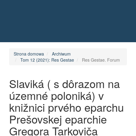
Quick jump to page content
Main Navigation
Main Content
Sidebar
Strona domowa
Archiwum
Tom 12 (2021): Res Gestae
Res Gestae. Forum
Slaviká ( s dôrazom na
územné poloniká) v
knižnici prvého eparchu
Prešovskej eparchie
Gregora Tarkoviča