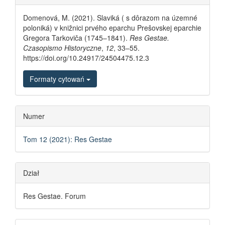
Domenová, M. (2021). Slaviká ( s dôrazom na územné
poloniká) v knižnici prvého eparchu Prešovskej eparchie
Gregora Tarkoviča (1745–1841).
Res Gestae.
Czasopismo Historyczne
,
12
, 33–55.
https://doi.org/10.24917/24504475.12.3
Formaty cytowań
Numer
Tom 12 (2021): Res Gestae
Dział
Res Gestae. Forum