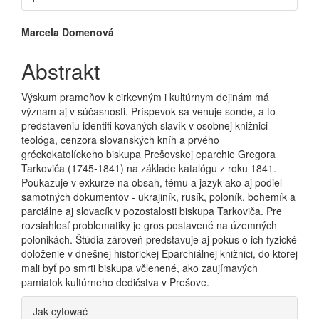
Main Article Content
Marcela Domenová
Abstrakt
Výskum prameňov k cirkevným i kultúrnym dejinám má
význam aj v súčasnosti. Príspevok sa venuje sonde, a to
predstaveniu identifi kovaných slavík v osobnej knižnici
teológa, cenzora slovanských kníh a prvého
gréckokatolíckeho biskupa Prešovskej eparchie Gregora
Tarkoviča (1745-1841) na základe katalógu z roku 1841.
Poukazuje v exkurze na obsah, tému a jazyk ako aj podiel
samotných dokumentov - ukrajiník, rusík, poloník, bohemík a
parciálne aj slovacík v pozostalosti biskupa Tarkoviča. Pre
rozsiahlosť problematiky je gros postavené na územných
polonikách. Štúdia zároveň predstavuje aj pokus o ich fyzické
doloženie v dnešnej historickej Eparchiálnej knižnici, do ktorej
mali byť po smrti biskupa včlenené, ako zaujímavých
pamiatok kultúrneho dedičstva v Prešove.
Article Details
Jak cytować