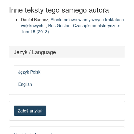
Inne teksty tego samego autora
Daniel Budacz,
Słonie bojowe w antycznych traktatach
wojskowych.
,
Res Gestae. Czasopismo historyczne:
Tom 15 (2013)
Język / Language
Język Polski
English
Zgłoś
Zgłoś artykuł
artykuł
Logowanie