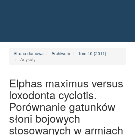
Quick jump to page content
Main Navigation
Main Content
Sidebar
Strona domowa
Archiwum
Tom 10 (2011)
Artykuły
Elphas maximus versus
loxodonta cyclotis.
Porównanie gatunków
słoni bojowych
stosowanych w armiach