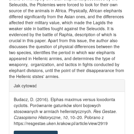
Seleucids, the Ptolemies were forced to look for their own
source of the animals in Africa. Physically, African elephants
differed significantly from the Asian ones, and the differences
affected their military value, which made the Lagids the
weaker side in battles fought against the Seleucids. It is
evidenced by the battle of Raphia, description of which is
crucial in this paper. Apart from this issue, the author also
discusses the question of physical differences between the
two species, identifies the period in which war elephants
appeared in Hellenic armies, and determines the type of
weaponry, organization, and tactics in fights conducted by
elephant divisions, until the point of their disappearance from
the Hellenic ststes' armies.
Article Details
Jak cytować
Budacz, D. (2016). Elphas maximus versus loxodonta
cyclotis. Porównanie gatunków słoni bojowych
stosowanych w armiach hellenistycznych.
Res Gestae.
Czasopismo Historyczne
,
10
, 10–20. Pobrano z
https://resgestae.uken.krakow.pl/article/view/2919