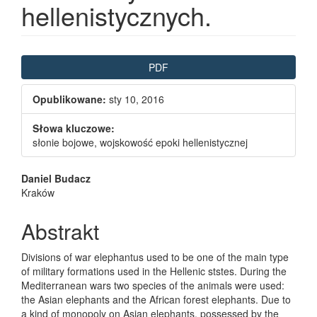
hellenistycznych.
Article Sidebar
PDF
Opublikowane:
sty 10, 2016
Słowa kluczowe:
słonie bojowe, wojskowość epoki hellenistycznej
Main Article Content
Daniel Budacz
Kraków
Abstrakt
Divisions of war elephantus used to be one of the main type
of military formations used in the Hellenic ststes. During the
Mediterranean wars two species of the animals were used:
the Asian elephants and the African forest elephants. Due to
a kind of monopoly on Asian elephants, possessed by the