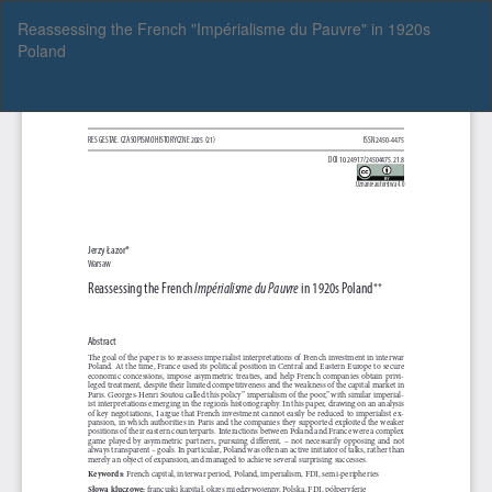
Wróć
Reassessing the French "Impérialisme du Pauvre" in 1920s
do
Poland
szczegółów
artykułu
Pob
Po
P