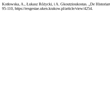
Kotłowska, A., Łukasz Różycki, i A. Gkoutzioukostas. „De Historiar
95-110, https://resgestae.uken.krakow.pl/article/view/4254.