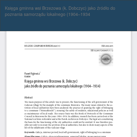
Wróć
Księga gminna wsi Brzezowa (k. Dobczyc) jako źródło do
do
poznania samorządu lokalnego (1904–1934
szczegółów
artykułu
Pob
Po
P