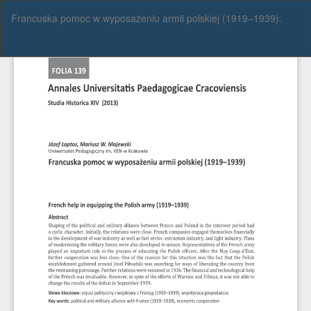
Wróć
Francuska pomoc w wyposażeniu armii polskiej (1919–1939).
do
szczegółów
artykułu
Pob
Po
P